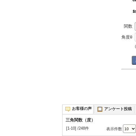
関数
角度θ
（
お客様の声
アンケート投稿
三角関数（度）
[1-10] /248件
表示件数