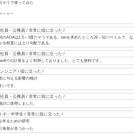
白そうで使ってみた
ー＾ー＾
代 / 会社員・公務員 / 非常に役に立った /
のAOAは1.5～3度だそうである。tanを求めたところ26～52パーミルで、な
かる程度には上り勾配である。
代 / 会社員・公務員 / 非常に役に立った /
tanθでの計算をよく利用しておりました。とても便利です。
 / エンジニア / 役に立った /
差に与える影響の検討
すいです。
代 / 会社員・公務員 / 非常に役に立った /
検討に使用しました。
歳未満 / 小・中学生 / 非常に役に立った /
を作るための研究
三角形が見つかった