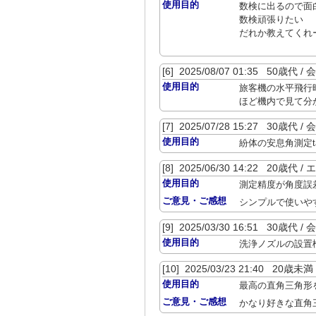
使用目的
数検に出るので面
数検頑張りたい
だれか教えてくれ
[6] 2025/08/07 01:35 50歳
使用目的
旅客機の水平飛行時
ほど機内で見て分
[7] 2025/07/28 15:27 30歳
使用目的
紛体の安息角測定
[8] 2025/06/30 14:22 20歳代
使用目的
測定精度が角度誤
ご意見・ご感想
シンプルで使いや
[9] 2025/03/30 16:51 30歳
使用目的
洗浄ノズルの設置
[10] 2025/03/23 21:40 20
使用目的
最高の直角三角形
ご意見・ご感想
かなり好きな直角