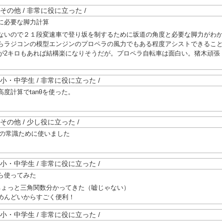
上 / その他 / 非常に役に立った /
に必要な脚力計算
ないので２１段変速車で登り坂を制するために坂道の角度と必要な脚力がわ
らラジコンの模型エンジンのプロペラの風力でもある程度アシストできるこ
が2キロもあれば結構楽になりそうだが。プロペラ自転車は面白い。猪木頑張
未満 / 小・中学生 / 非常に役に立った /
度計算でtanθを使った。
上 / その他 / 少し役に立った /
欺師の常識ために使いました
未満 / 小・中学生 / 非常に役に立った /
ら使ってみた
ちょっと三角関数分かってきた（嘘じゃない）
めんどいからすごく便利！
未満 / 小・中学生 / 非常に役に立った /