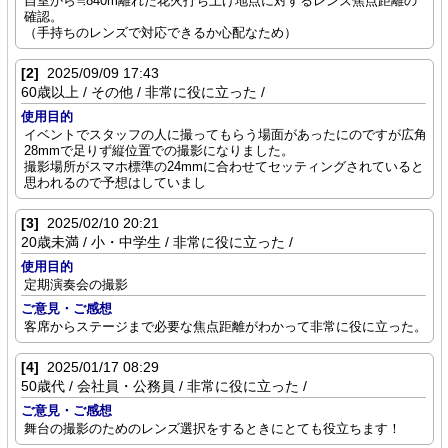
自室から≒840m離れた花火打ち上げ地点に対するレンズ焦点距離の
確認。
（手持ちのレンズで対応できるか心配なため）
[2]
2025/09/09 17:43
60歳以上 / その他 / 非常に役に立った /
使用目的
イベントでスタッフの人に撮ってもらう場面があったにのですが広角
28mmで足りず縦位置での撮影になりました。
撮影場所がスマホ標準の24mmに合わせてセッティングされていると
思われるので予想はしていまし
[3]
2025/02/10 20:21
20歳未満 / 小・中学生 / 非常に役に立った /
使用目的
定期演奏会の撮影
ご意見・ご感想
客席からステージまで必要な焦点距離がわかって非常に役に立った。
[4]
2025/01/17 08:29
50歳代 / 会社員・公務員 / 非常に役に立った /
ご意見・ご感想
舞台の撮影のためのレンズ選択をするときにとても役立ちます！