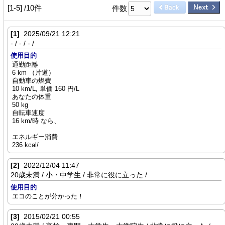
[1-5] /10件
件数
[1]
2025/09/21 12:21
- / - / - /
使用目的
通勤距離
6 km （片道）
自動車の燃費
10 km/L, 単価 160 円/L
あなたの体重
50 kg
自転車速度
16 km/時 なら、
エネルギー消費
236 kcal/
[2]
2022/12/04 11:47
20歳未満 / 小・中学生 / 非常に役に立った /
使用目的
エコのことが分かった！
[3]
2015/02/21 00:55