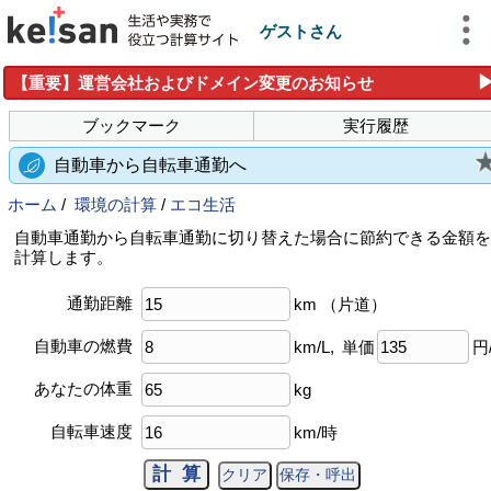
ゲストさん
【重要】運営会社およびドメイン変更のお知らせ
ブックマーク
実行履歴
自動車から自転車通勤へ
ホーム
/
環境の計算
/
エコ生活
自動車通勤から自転車通勤に切り替えた場合に節約できる金額を
計算します。
通勤距離
km
（片道）
自動車の燃費
km/L,
単価
円
あなたの体重
kg
自転車速度
km/時