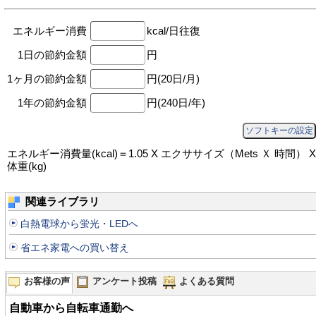
エネルギー消費
kcal/日
往復
1日の節約金額
円
1ヶ月の節約金額
円
(20日/月)
1年の節約金額
円
(240日/年)
ソフトキーの設定
エネルギー消費量(kcal)＝1.05 X エクササイズ（Mets Ｘ 時間） X
体重(kg)
関連ライブラリ
白熱電球から蛍光・LEDへ
省エネ家電への買い替え
お客様の声
アンケート投稿
よくある質問
自動車から自転車通勤へ