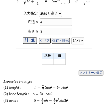
√
(
)
2
=
+
=
=
−
1
b
h
θ
t
a
n
S
a
h
2
4
a
入力指定
底辺 a
高さ h
名称
値
ソフトキーの設定
I
s
o
s
c
e
l
e
s
t
r
i
a
n
g
l
e
(
1
)
h
e
i
g
h
t
:
h
=
a
2
t
a
n
θ
=
b
⋅
s
i
n
θ
(
2
)
b
a
s
e
l
e
n
g
t
h
:
a
=
2
b
⋅
I
s
o
s
c
e
l
e
s
t
r
i
a
n
g
l
e
a
(
1
)
:
=
=
⋅
h
e
i
g
h
t
h
t
a
n
θ
b
s
i
n
θ
2
(
2
)
:
=
2
⋅
b
a
s
e
l
e
n
g
t
h
a
b
c
o
s
θ
1
1
2
(
3
)
:
=
=
2
a
r
e
a
S
a
h
b
s
i
n
θ
2
2