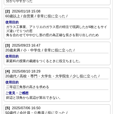
分かりやすかった
[2]
2026/01/18 15:08
60歳以上 / 自営業 / 非常に役に立った /
使用目的
ガラス工事業、アトリエのガラス窓の特注で現調したが4枚ともサイ
ズ違いで１つの窓
角を合わせてややひし形の窓の為正確な長さを割り出しのため
[3]
2025/09/23 16:47
20歳未満 / 小・中学生 / 非常に役に立った /
使用目的
家庭科の授業の裁縫をつくるときに役立ちました。
[4]
2025/08/10 18:29
20歳代 / 高校・専門・大学生・大学院生 / 少し役に立った /
使用目的
二等辺三角形の高さを求める
ご意見・ご感想
斜辺と頂角から底辺が算出できない。
[5]
2025/07/06 16:50
50歳代 / 会社員・公務員 / 役に立った /