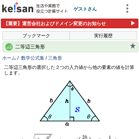
ゲストさん
▶
【重要】運営会社およびドメイン変更のお知らせ
ブックマーク
実行履歴
二等辺三角形
ホーム
/
数学公式集
/
三角形
二等辺三角形の選択した２つの入力値から他の要素の値を計算
します。
b
=
h
2
+
a
2
4
θ
=
t
a
n
−
1
(
2
h
a
)
S
=
1
2
a
h
2
2
1
a
h