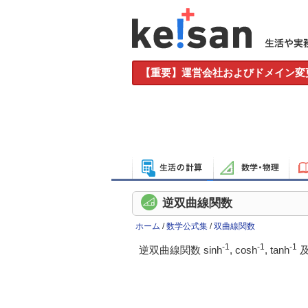
【重要】運営会社およびドメイン変
逆双曲線関数
ホーム
/
数学公式集
/
双曲線関数
-1
-1
-1
逆双曲線関数 sinh
, cosh
, tanh
及