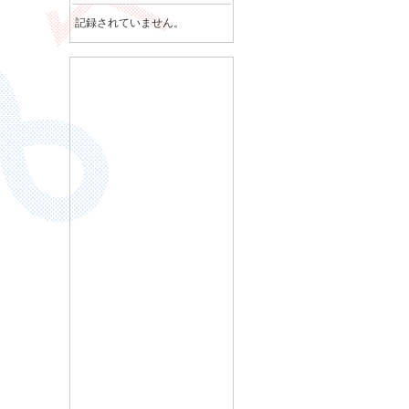
記録されていません。
ln
(
x
+
x
2
−
1
)
;
x
≥
1
(
3
)
tanh
−
1
(
x
)
=
1
2
ln
(
1
+
x
1
−
x
)
;
|
x
|
<
1