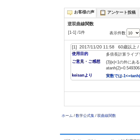
お客様の声
アンケート投稿
逆双曲線関数
[1-1] /1件
表示件数
[1] 2017/11/20 11:58 60歳以
使用目的
多倍長計算ライブ
ご意見・ご感想
(3)|x|<1の外に
atanh(2)=0.54930
keisanより
実数では-1<=ta
ホーム
/
数学公式集
/
双曲線関数