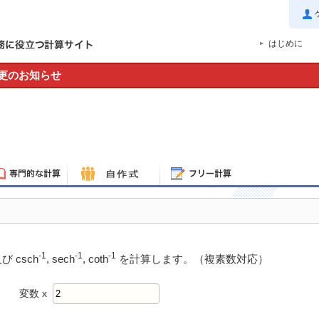
はじめに
更のお知らせ
-1
-1
-1
び csch
, sech
, coth
を計算します。（複素数対応）
変数 x