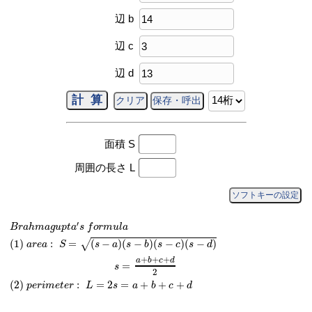
辺 b
辺 c
辺 d
面積 S
周囲の長さ L
ソフトキーの設定
B
r
a
h
m
a
g
u
p
t
a
′
s
f
o
r
m
u
l
a
(
1
)
a
r
e
a
:
S
=
(
s
−
a
)
(
s
−
b
)
(
s
−
c
)
(
s
−
d
)
s
=
a
+
b
+
c
′
B
r
a
h
m
a
g
u
p
t
a
s
f
o
r
m
u
l
a
(
1
)
:
=
(
−
)
(
−
)
(
−
)
(
−
)
√
a
r
e
a
S
s
a
s
b
s
c
s
d
+
+
+
a
b
c
d
=
s
2
(
2
)
:
=
2
=
+
+
+
p
e
r
i
m
e
t
e
r
L
s
a
b
c
d