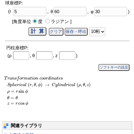
球座標P:
(r
,
θ
,
φ
)
[角度単位
度
ラジアン
]
円柱座標P:
(ρ
,
θ
,
z
)
ソフトキーの設定
T
r
a
n
s
f
o
r
m
a
t
i
o
n
c
o
o
r
d
i
n
a
t
e
s
S
p
h
e
r
i
c
a
l
(
r
,
θ
,
ϕ
)
→
C
y
l
i
n
d
r
i
c
a
l
(
ρ
,
θ
,
z
)
ρ
T
r
a
n
s
f
o
r
m
a
t
i
o
n
c
o
o
r
d
i
n
a
t
e
s
(
,
,
)
→
(
,
,
)
S
p
h
e
r
i
c
a
l
r
θ
ϕ
C
y
l
i
n
d
r
i
c
a
l
ρ
θ
z
=
sin
ρ
r
ϕ
=
θ
θ
=
cos
z
r
ϕ
関連ライブラリ