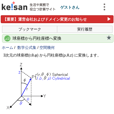
ゲストさん
▶
【重要】運営会社およびドメイン変更のお知らせ
ブックマーク
実行履歴
球座標から円柱座標へ変換
ホーム
/
数学公式集
/
空間幾何
3次元の球座標(r,θ,φ) から円柱座標(ρ,θ,z) に変換します。