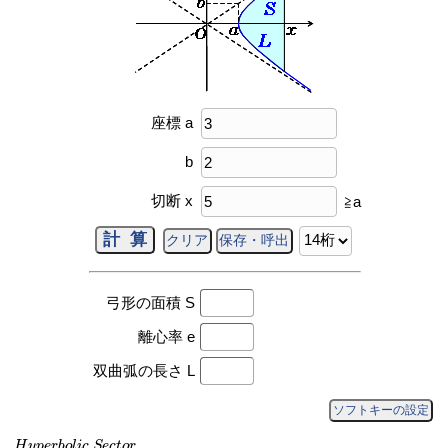
座標 a
b
切断 x
≧a
弓形の面積 S
離心率 e
双曲弧の長さ L
ソフトキーの設定
H
y
p
e
r
b
o
l
i
c
S
e
c
t
o
r
(
1
)
a
r
e
a
:
y
=
b
a
x
2
−
a
2
S
=
x
y
−
a
b
cosh
−
1
x
a
(
2
)
e
c
c
e
n
H
y
p
e
r
b
o
l
i
c
S
e
c
t
o
r