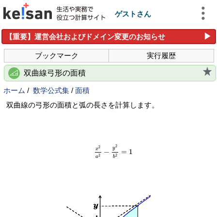
ゲストさん
▶
【重要】運営会社およびドメイン変更のお知らせ
ブックマーク
実行履歴
双曲線弓形の面積
ホーム
/
数学公式集
/
面積
双曲線の弓形の面積と弧の長さを計算します。
x
2
a
2
−
y
2
b
2
=
1
2
2
y
x
−
=
1
2
2
a
b