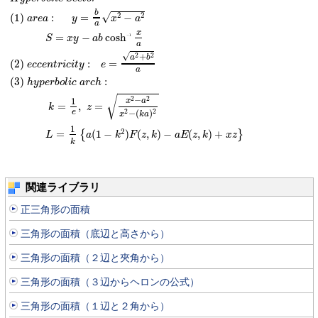
b
√
2
2
(
1
)
:
=
−
a
r
e
a
y
x
a
a
x
=
−
cosh
−
1
S
x
y
a
b
a
√
2
2
+
a
b
(
2
)
:
=
e
c
c
e
n
t
r
i
c
i
t
y
e
a
(
3
)
:
h
y
p
e
r
b
o
l
i
c
a
r
c
h
√
2
2
−
1
x
a
=
,
=
k
z
2
2
−
(
)
e
x
k
a
1
2
=
(
1
−
)
(
,
)
−
(
,
)
+
{
}
L
a
k
F
z
k
a
E
z
k
x
z
k
関連ライブラリ
正三角形の面積
三角形の面積（底辺と高さから）
三角形の面積（２辺と夾角から）
三角形の面積（３辺からヘロンの公式）
三角形の面積（１辺と２角から）