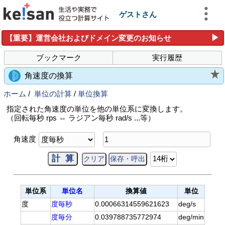
ゲストさん
▶
【重要】運営会社およびドメイン変更のお知らせ
ブックマーク
実行履歴
角速度の換算
ホーム
/
単位の計算
/
単位換算
指定された角速度の単位を他の単位系に変換します。
（回転毎秒 rps ⇔ ラジアン毎秒 rad/s ...等）
角速度
単位系
単位名
換算値
単位
度
度毎秒
0.00066314559621623
deg/s
度毎分
0.039788735772974
deg/min