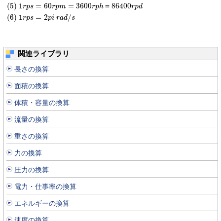
(
5
)
1
=
60
=
3600
＝
86400
r
p
s
r
p
m
r
p
h
r
p
d
(
6
)
1
=
2
/
r
p
s
p
i
r
a
d
s
関連ライブラリ
長さの換算
面積の換算
体積・容量の換算
流量の換算
重さの換算
力の換算
圧力の換算
電力・仕事率の換算
エネルギーの換算
速度の換算