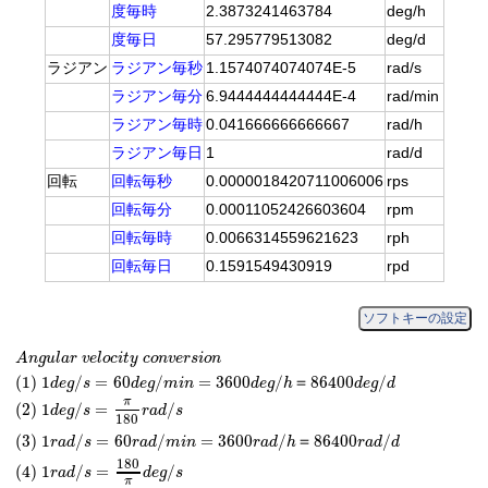
度毎時
2.3873241463784
deg/h
度毎日
57.295779513082
deg/d
ラジアン
ラジアン毎秒
1.1574074074074E-5
rad/s
ラジアン毎分
6.9444444444444E-4
rad/min
ラジアン毎時
0.041666666666667
rad/h
ラジアン毎日
1
rad/d
回転
回転毎秒
0.0000018420711006006
rps
回転毎分
0.00011052426603604
rpm
回転毎時
0.0066314559621623
rph
回転毎日
0.1591549430919
rpd
ソフトキーの設定
A
n
g
u
l
a
r
v
e
l
o
c
i
t
y
c
o
n
v
e
r
s
i
o
n
(
1
)
1
d
e
g
/
s
=
60
d
e
g
/
m
i
n
=
3600
d
e
g
/
h
＝
86
A
n
g
u
l
a
r
v
e
l
o
c
i
t
y
c
o
n
v
e
r
s
i
o
n
(
1
)
1
/
=
60
/
=
3600
/
＝
86400
/
d
e
g
s
d
e
g
m
i
n
d
e
g
h
d
e
g
d
π
(
2
)
1
/
=
/
d
e
g
s
r
a
d
s
180
(
3
)
1
/
=
60
/
=
3600
/
＝
86400
/
r
a
d
s
r
a
d
m
i
n
r
a
d
h
r
a
d
d
180
(
4
)
1
/
=
/
r
a
d
s
d
e
g
s
π