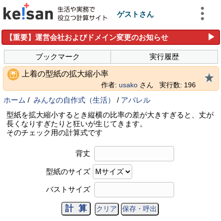
ゲストさん
▶
【重要】運営会社およびドメイン変更のお知らせ
ブックマーク
実行履歴
上着の型紙の拡大縮小率
作者:
usako
さん
実行数: 196
ホーム
/
みんなの自作式（生活）
/
アパレル
型紙を拡大縮小するとき縦横の比率の差が大きすぎると、丈が
長くなりすぎたりと狂いが生じてきます。
そのチェック用の計算式です
背丈
型紙のサイズ
バストサイズ