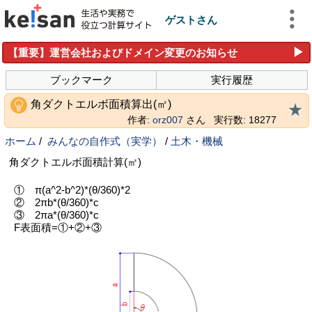
ゲストさん
▶
【重要】運営会社およびドメイン変更のお知らせ
ブックマーク
実行履歴
角ダクトエルボ面積算出(㎡)
作者:
orz007
さん
実行数: 18277
ホーム
/
みんなの自作式（実学）
/
土木・機械
角ダクトエルボ面積計算(㎡)
① π(a^2-b^2)*(θ/360)*2
② 2πb*(θ/360)*c
③ 2πa*(θ/360)*c
F表面積=①+②+③