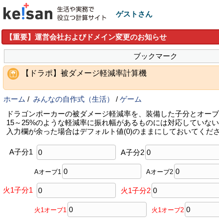
ゲストさん
【重要】運営会社およびドメイン変更のお知らせ
ブックマーク
【ドラポ】被ダメージ軽減率計算機
ホーム
/
みんなの自作式（生活）
/
ゲーム
ドラゴンポーカーの被ダメージ軽減率を、装備した子分とオーブ
15～25%のような軽減率に振れ幅があるものには対応していな
入力欄が余った場合はデフォルト値(0)のままにしておいてくだ
A子分1
A子分2
Aオーブ1
Aオーブ2
火1子分1
火1子分2
火1オーブ1
火1オーブ2