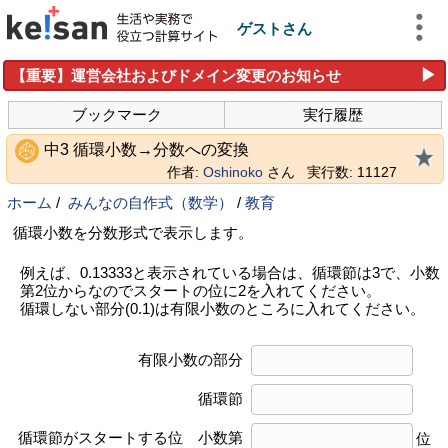
ゲストさん
▶
【重要】運営会社およびドメイン変更のお知らせ
ブックマーク
実行履歴
中3 循環小数→分数への変換
作者:
Oshinoko
さん
実行数: 11127
ホーム
/
みんなの自作式（数学）
/
教育
循環小数を分数形式で表示します。
例えば、0.13333と表示されている場合は、循環節は3で、小数
第2位からなのでスタートの位に2を入れてください。
循環しない部分(0.1)は有限小数のところに入れてください。
有限小数の部分
循環節
循環節がスタートする位 小数第
位