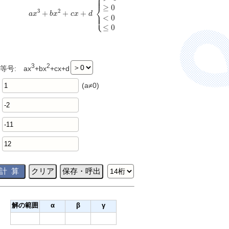
⎧
⎪

⎪
⎨
≥
0
3
2
+
+
+
⎪

a
x
b
x
c
x
d
⎪
⎩
<
0
≤
0
3
2
等号: ax
+bx
+cx+d
(a≠0)
解の範囲
α
β
γ