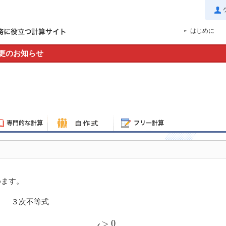
はじめに
更のお知らせ
めます。
３次不等式
a
x
3
+
b
x
2
+
c
x
+
d
{
>
0
≥
0
<
0
≤
0
>
0