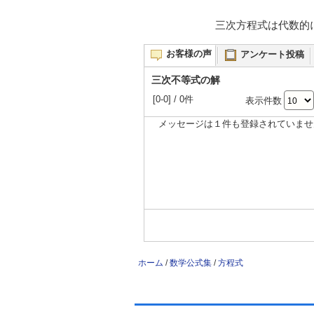
三次方程式は代数的
お客様の声
アンケート投稿
三次不等式の解
[0-0] / 0件
表示件数
メッセージは１件も登録されていませ
ホーム
/
数学公式集
/
方程式