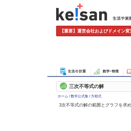
【重要】運営会社およびドメイン変
三次不等式の解
ホーム
/
数学公式集
/
方程式
3次不等式の解の範囲とグラフを求