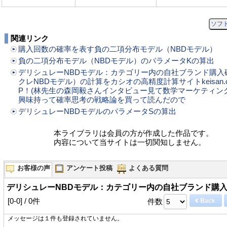
ソフ
関連リンク
購入回数の確率を表す負の二項分布モデル（NBDモデル）
負の二項分布モデル（NBDモデル）のパラメータKの算出
デリシュレーNBDモデル：カテゴリー内の自社ブランド購入
クレNBDモデル）の計算をカシオの高精度計算サイトkeisan.cas
P！(林先生の森岡毅さんインタビュー見て数学マーケティン
興味持って確率思考の戦略論を買って読んだので
デリシュレーNBDモデルのパラメータSの算出
本ライブラリは会員の方が作成した作品です。
内容について当サイトは一切関知しません。
お客様の声
アンケート投稿
よくある質問
デリシュレーNBDモデル：カテゴリー内の自社ブランド購
[0-0] / 0件
件数
メッセージは１件も登録されていません。