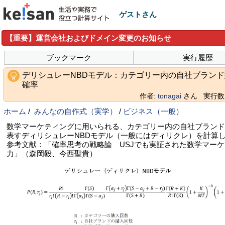
ゲストさん
【重要】運営会社およびドメイン変更のお知らせ
ブックマーク
実行履歴
デリシュレーNBDモデル：カテゴリー内の自社ブランド
確率
作者:
tonagai
さん
実行数: 
ホーム
/
みんなの自作式（実学）
/
ビジネス（一般）
数学マーケティングに用いられる、カテゴリー内の自社ブランド
表すディリシュレーNBDモデル（一般にはディリクレ）を計算
参考文献：「確率思考の戦略論 USJでも実証された数学マー
力」（森岡毅、今西聖貴）