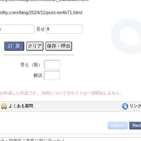
a-nifty.com/blog/2024/11/post-ee4b71.html
見せ
答え（眼）
解説
が作成した作品です。 内容について当サイトは一切関知しません。
よくある質問
リン
未満 / 小・中学生 / 非常に役に立った /