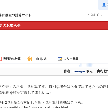
はじめに
更のお知らせ
作者:
tonagai
さん
実行数: 
の「さや香」のネタ、見せ算です。特別な場合はネタで出てきたもの以
算規則を誰か定義してほしい…）
3見せ2見せ8にも対応した新・見せ算計算機はこちら。
-nifty.com/blog/files/misezan_calculator.html