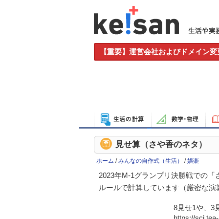
【重要】運営会社およびドメイン変
見せ算（さや香のネタ）
ホーム
/
みんなの自作式（生活）
/
娯楽
2023年M-1グランプリ決勝戦で
ルールで計算しています（厳密な演
8見せ1や、
https://sci.tea