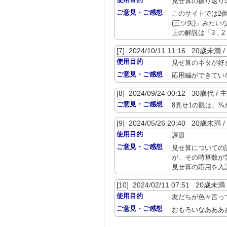
見せ算の振り返り
ご意見・ご感想
このサイトでは2個
(三ツ矢)」みた
上の解説は「3，
[7] 2024/10/11 11:16 2
使用目的
見せ算のネタが好
ご意見・ご感想
応用編ができてい
[8] 2024/09/24 00:12 30歳代 
ご意見・ご感想
8見せ1の眼は、%だそ
[9] 2024/05/26 20:40 2
使用目的
課題
ご意見・ご感想
見せ算についての
が、その時算数が
見せ算の応用を入
[10] 2024/02/11 07:51 20
使用目的
友だちが色々言っ
ご意見・ご感想
おもろいなあああ