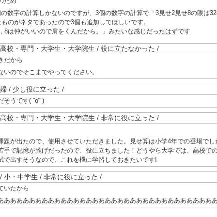
のため
の数字の計算しかないのですが、3個の数字の計算で「3見せ2見せ8の眼は32
いなものがネタであったので3個も追加してほしいです。
2，8は仲がいいので肩をくんだから。」みたいな感じだったはずです
0歳未満 / 高校・専門・大学生・大学院生 / 役に立たなかった /
きだから
ないのでそこまでやってください。
/ 主婦 / 少し役に立った /
うです( ˆoˆ )
0歳未満 / 高校・専門・大学生・大学院生 / 非常に役に立った /
課題が出たので、使用させていただきました。見せ算は小学4年での登場でし
苦手で記憶が朧げだったので、役に立ちました！どうやら大学では、高校で
試で出すそうなので、これを機に学習しておきたいです!
歳未満 / 小・中学生 / 非常に役に立った /
ていたから
ああああああああああああああああああああああああああああああああああ